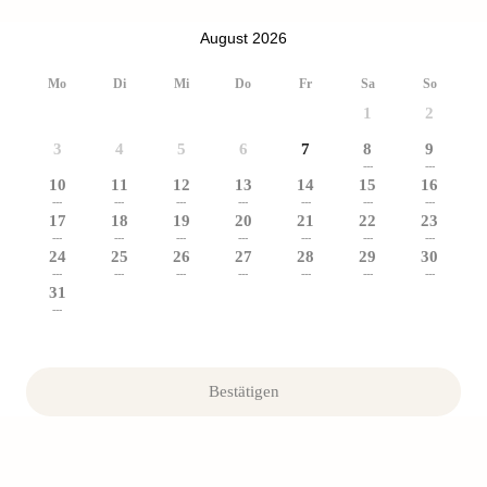
August 2026
Mo
Di
Mi
Do
Fr
Sa
So
1
2
3
4
5
6
7
8
9
---
---
10
11
12
13
14
15
16
---
---
---
---
---
---
---
17
18
19
20
21
22
23
---
---
---
---
---
---
---
24
25
26
27
28
29
30
---
---
---
---
---
---
---
31
---
Bestätigen