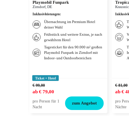
Playmobil Funpark
Tropica
Zirndorf, DE
Krausnic
Inklusivleistungen
:
Inklusivl
Übernachtung im Premium Hotel
T
deiner Wahl
W
Frühstück und weitere Extras, je nach
V
gewähltem Hotel
W
Tagesticket für den 90.000 m² großen
T
Playmobil Funpark in Zirndorf mit
I
Indoor- und Outdoorbereichen
A
Ticket + Hotel
€ 99,00
€ 81,00
ab
€ 79,00
ab
€ 4
pro Person für 1
pro Pers
zum Angebot
Nacht
Nächte