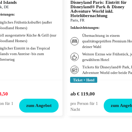
l Islands
Disneyland Paris: Eintritt für
Disneyland® Park & Disney
k, DE
Adventure World inkl.
eistungen
:
Hotelübernachtung
Paris, FR
ägliches Frühstücksbuffet (außer
oodland Homes)
Inklusivleistungen
:
oll ausgestattete Küche & Grill (nur
Übernachtung in einem
oodland Homes)
qualitätsgeprüften Premium Ho
deiner Wahl
äglicher Eintritt in das Tropical
slands vom Anreise- bis zum
Weitere Extras wie Frühstück, 
breisetag
gewähltem Hotel
Tickets für Disneyland® Park,
Adventure World oder beide Pa
Ticket + Hotel
8,50
ab
€ 119,00
on für 1
pro Person für 1
zum Angebot
zum Angeb
Nacht