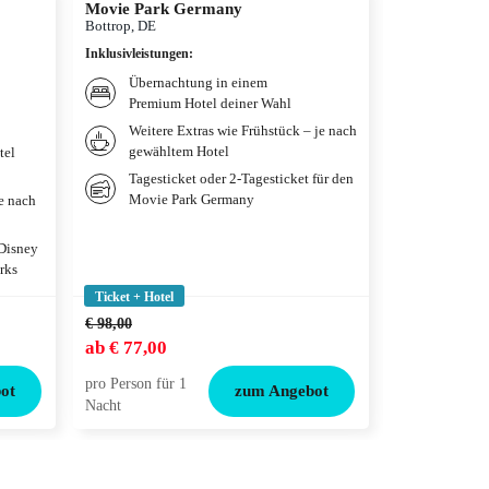
Movie Park Germany
Therme Erd
Bottrop, DE
München, DE
Inklusivleistungen
:
Inklusivleistun
Übernachtung in einem
Übernac
Premium Hotel deiner Wahl
Premium
Weitere Extras wie Frühstück – je nach
Frühstü
gewähltem Hotel
gewählt
tel
Tagesticket oder 2-Tagesticket für den
Tagesti
Movie Park Germany
je nach
 Disney
rks
Ticket + Hotel
Ticket + Hotel
€ 98,00
€ 132,00
ab
€ 77,00
ab
€ 99,00
pro Person für 1
pro Person für
ot
zum Angebot
Nacht
Nacht