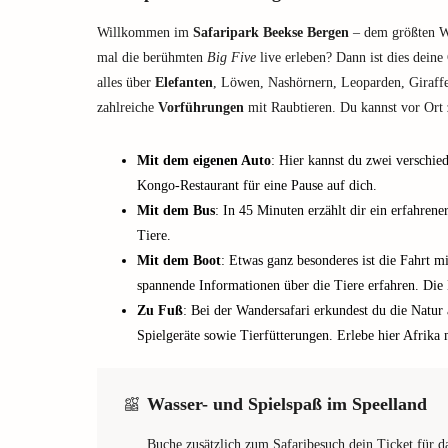
Willkommen im
Safaripark Beekse Bergen
– dem größten Wi
mal die berühmten
Big Five
live erleben? Dann ist dies deine
alles über
Elefanten
, Löwen, Nashörnern, Leoparden, Giraffe
zahlreiche
Vorführungen
mit Raubtieren. Du kannst vor Ort
Mit dem eigenen Auto
: Hier kannst du zwei verschie
Kongo-Restaurant für eine Pause auf dich.
Mit dem Bus
: In 45 Minuten erzählt dir ein erfahren
Tiere.
Mit dem Boot
: Etwas ganz besonderes ist die Fahrt 
spannende Informationen über die Tiere erfahren. Die
Zu Fuß
: Bei der Wandersafari erkundest du die Natur
Spielgeräte sowie Tierfütterungen. Erlebe hier Afrika 
Wasser- und Spielspaß im Speelland
Buche zusätzlich zum Safaribesuch dein Ticket für d