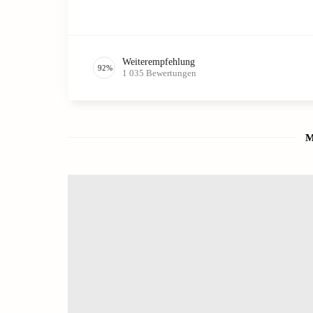
Weiterempfehlung
92
%
1 035
Bewertungen
M