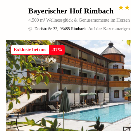
Bayerischer Hof Rimbach
4.500 m² Wellnessglück & Genussmomente im Herzen 
Dorfstraße 32
,
93485
Rimbach
Auf der Karte anzeigen
Exklusiv bei uns
-
37
%