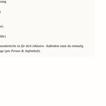
nnung
g
hr)
ühr)
essbereichs ist für dich inklusive. Außerdem nutzt du einmalig
age (pro Person & Aufenthalt).