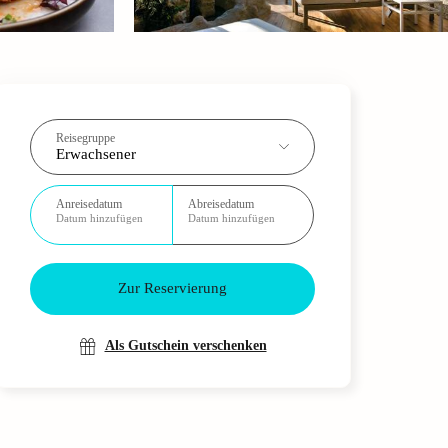
Reisegruppe
Erwachsener
Anreisedatum
Abreisedatum
Datum hinzufügen
Datum hinzufügen
Zur Reservierung
Als Gutschein verschenken