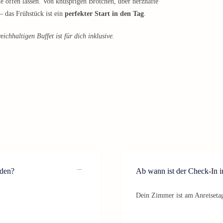
e offen lassen. Von knusprigen Brötchen, über herzhafte
– das Frühstück ist ein
perfekter Start in den Tag
.
chhaltigen Buffet ist für dich inklusive.
aden?
Ab wann ist der Check-In 
Dein Zimmer ist am Anreisetag