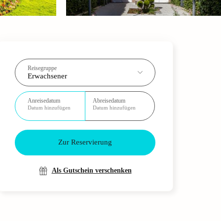
Reisegruppe
Erwachsener
Anreisedatum
Abreisedatum
Datum hinzufügen
Datum hinzufügen
Zur Reservierung
Als Gutschein verschenken