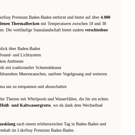
keStay Premium Baden-Baden entfernt und bietet auf über
4.000
edenen Thermalbecken
mit Temperaturen zwischen 18 und 38
sen. Die weitläufige Saunalandschaft bietet zudem
verschiedene
blick über Baden-Baden
 Sound- und Lichtsystem
kalem Ambiente
ik mit traditioneller Schmiedekunst
ohltuendem Meeresrauschen, sanftem Vogelgesang und weiteren
ima um zu entspannen und abzuschalten
er Therme mit Whirlpools und Wasserfällen, die für ein echtes
Heiß- und Kaltwassergrotte
, wo du dank dem Wechselbad
Ausklang
nach einem erlebnisreichen Tag in Baden-Baden und
ufenthalt im LikeStay Premium Baden-Baden.