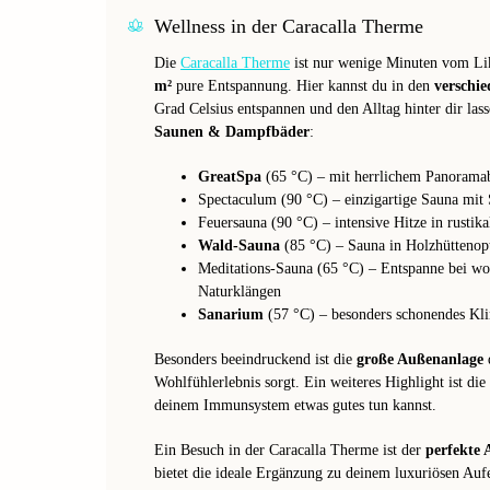
Wellness in der Caracalla Therme
Die
Caracalla Therme
ist nur wenige Minuten vom Li
m²
pure Entspannung. Hier kannst du in den
verschi
Grad Celsius entspannen und den Alltag hinter dir las
Saunen & Dampfbäder
:
GreatSpa
(65 °C) – mit herrlichem Panorama
Spectaculum (90 °C) – einzigartige Sauna mit
Feuersauna (90 °C) – intensive Hitze in rusti
Wald-Sauna
(85 °C) – Sauna in Holzhüttenopt
Meditations-Sauna (65 °C) – Entspanne bei w
Naturklängen
Sanarium
(57 °C) – besonders schonendes Kl
Besonders beeindruckend ist die
große Außenanlage
d
Wohlfühlerlebnis sorgt. Ein weiteres Highlight ist die
deinem Immunsystem etwas gutes tun kannst.
Ein Besuch in der Caracalla Therme ist der
perfekte 
bietet die ideale Ergänzung zu deinem luxuriösen A