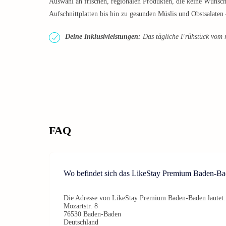
Auswahl an frischen, regionalen Produkten, die keine Wünsch
Aufschnittplatten bis hin zu gesunden Müslis und Obstsalaten 
Deine Inklusivleistungen:
Das tägliche Frühstück vom rei
FAQ
Wo befindet sich das LikeStay Premium Baden-B
Die Adresse von LikeStay Premium Baden-Baden lautet:
Mozartstr. 8
76530 Baden-Baden
Deutschland