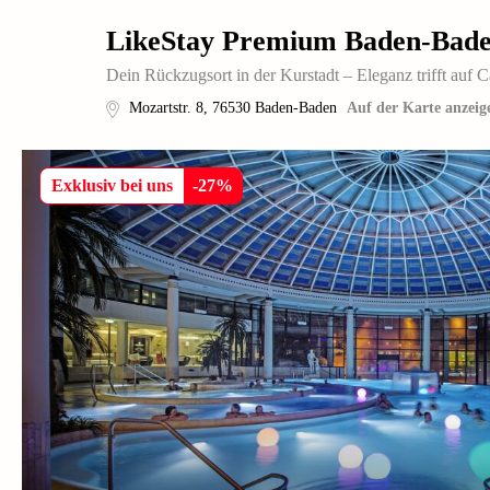
LikeStay Premium Baden-Bad
Dein Rückzugsort in der Kurstadt – Eleganz trifft au
Mozartstr. 8
,
76530
Baden-Baden
Auf der Karte anzeig
Exklusiv bei uns
-
27
%