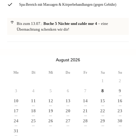
Spa-Bereich mit Massagen & Körperbehandlungen (gegen Gebühr)
Bis zum 13.07.:
Buche 5 Nächte und zahle nur 4
– eine
Übernachtung schenken wir dir!
August 2026
Mo
Di
Mi
Do
Fr
Sa
So
1
2
3
4
5
6
7
8
9
---
10
11
12
13
14
15
16
---
---
---
---
---
---
---
17
18
19
20
21
22
23
---
---
---
---
---
---
---
24
25
26
27
28
29
30
---
---
---
---
---
---
---
31
---