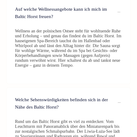
Auf welche Wellnessangebote kann ich mich im
Baltic Horst freuen?
Wellness an der polnischen Ostsee steht für wohltuende Ruhe
und Erholung – und genau das findest du im Baltic Horst. Im
hauseigenen Spa-Bereich tauchst du im Hallenbad oder
Whirlpool ab und lässt den Alltag hinter dir. Die Sauna sorgt
für wohlige Wärme, während du im Spa bei Gesichts- oder
Körperbehandlungen sowie Massagen (gegen Aufpreis)
rundum verwöhnt wirst. Hier schaltest du ab und tankst neue
Energie – ganz in deinem Tempo.
Welche Sehenswürdigkeiten befinden sich in der
Nähe des Baltic Horst?
Rund um das Baltic Horst gibt es viel zu entdecken: Vom
Leuchtturm mit Panoramablick über den Miniaturenpark bis
zur nostalgischen Schmalspurbahn. Der Liwia-Łuża-See lädt
zu Spaziergängen und Radtouren ein, während Rewal und