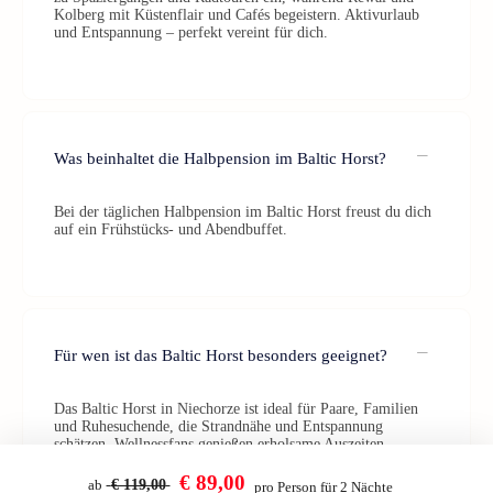
Kolberg mit Küstenflair und Cafés begeistern. Aktivurlaub
und Entspannung – perfekt vereint für dich.
Was beinhaltet die Halbpension im Baltic Horst?
Bei der täglichen Halbpension im Baltic Horst freust du dich
auf ein Frühstücks- und Abendbuffet.
Für wen ist das Baltic Horst besonders geeignet?
Das Baltic Horst in Niechorze ist ideal für Paare, Familien
und Ruhesuchende, die Strandnähe und Entspannung
schätzen. Wellnessfans genießen erholsame Auszeiten,
während Aktive die Küste bei Spaziergängen und Radtouren
entdecken.
€ 89,00
ab
€ 119,00
pro Person für 2 Nächte