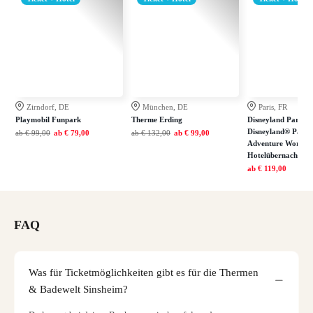
Zirndorf, DE
München, DE
Paris, FR
Playmobil Funpark
Therme Erding
Disneyland Paris: E
Disneyland® Park 
ab
€ 99,00
ab
€ 79,00
ab
€ 132,00
ab
€ 99,00
Adventure World in
Hotelübernachtung
ab
€ 119,00
FAQ
Was für Ticketmöglichkeiten gibt es für die Thermen
& Badewelt Sinsheim?