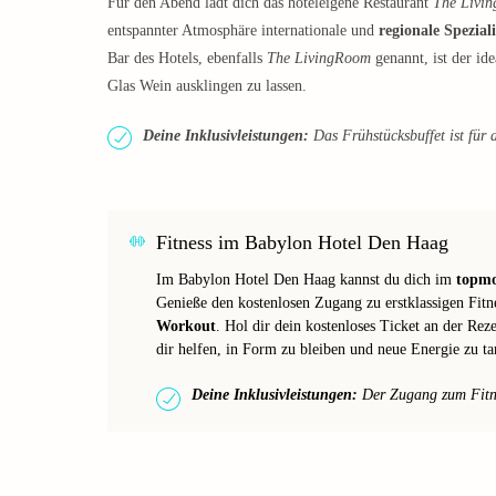
Für den Abend lädt dich das hoteleigene Restaurant
The Livi
entspannter Atmosphäre internationale und
regionale Spezial
Bar des Hotels, ebenfalls
The LivingRoom
genannt, ist der id
Glas Wein ausklingen zu lassen.
Deine Inklusivleistungen:
Das Frühstücksbuffet ist für d
Fitness im Babylon Hotel Den Haag
Im Babylon Hotel Den Haag kannst du dich im
topmo
Genieße den kostenlosen Zugang zu erstklassigen Fitn
Workout
. Hol dir dein kostenloses Ticket an der Rez
dir helfen, in Form zu bleiben und neue Energie zu t
Deine Inklusivleistungen:
Der Zugang zum Fitnes