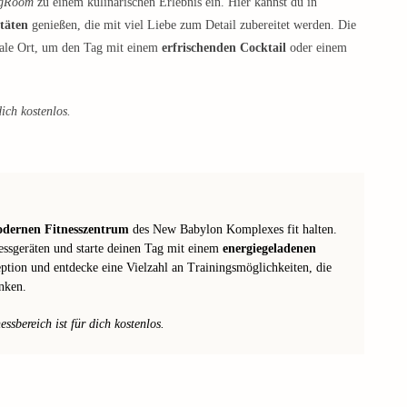
ngRoom
zu einem kulinarischen Erlebnis ein. Hier kannst du in
itäten
genießen, die mit viel Liebe zum Detail zubereitet werden. Die
eale Ort, um den Tag mit einem
erfrischenden Cocktail
oder einem
ich kostenlos.
dernen Fitnesszentrum
des New Babylon Komplexes fit halten.
essgeräten und starte deinen Tag mit einem
energiegeladenen
eption und entdecke eine Vielzahl an Trainingsmöglichkeiten, die
anken.
sbereich ist für dich kostenlos.