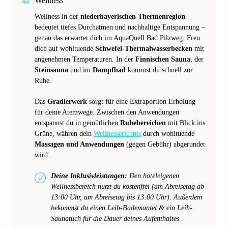
Wellness
Wellness in der
niederbayerischen Thermenregion
bedeutet tiefes Durchatmen und nachhaltige Entspannung –
genau das erwartet dich im AquaQuell Bad Pilzweg. Freu
dich auf wohltuende
Schwefel-Thermalwasserbecken
mit
angenehmen Temperaturen. In der
Finnischen Sauna
, der
Steinsauna
und im
Dampfbad
kommst du schnell zur
Ruhe.
Das
Gradierwerk
sorgt für eine Extraportion Erholung
für deine Atemwege. Zwischen den Anwendungen
entspannst du in gemütlichen
Ruhebereichen
mit Blick ins
Grüne, währen dein
Wellnesserlebnis
durch wohltuende
Massagen und Anwendungen
(gegen Gebühr) abgerundet
wird.
Deine Inklusivleistungen:
Den hoteleigenen
Wellnessbereich nutzt du kostenfrei (am Abreisetag ab
13:00 Uhr, am Abreisetag bis 13:00 Uhr). Außerdem
bekommst du einen Leih-Bademantel & ein Leih-
Saunatuch für die Dauer deines Aufenthaltes.