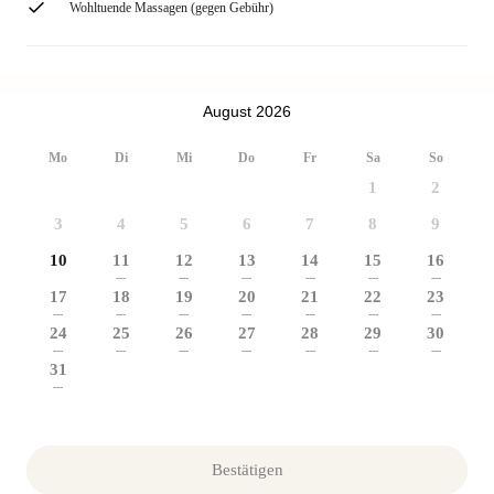
Wohltuende Massagen (gegen Gebühr)
August 2026
Mo
Di
Mi
Do
Fr
Sa
So
1
2
3
4
5
6
7
8
9
10
11
12
13
14
15
16
---
---
---
---
---
---
17
18
19
20
21
22
23
---
---
---
---
---
---
---
24
25
26
27
28
29
30
---
---
---
---
---
---
---
31
---
Bestätigen