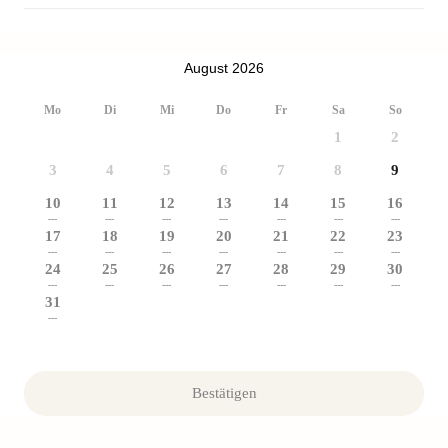
August 2026
Mo
Di
Mi
Do
Fr
Sa
So
1
2
3
4
5
6
7
8
9
10
11
12
13
14
15
16
---
---
---
---
---
---
---
17
18
19
20
21
22
23
---
---
---
---
---
---
---
24
25
26
27
28
29
30
---
---
---
---
---
---
---
31
---
Bestätigen