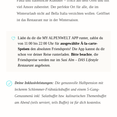
Pasta und italienische Klassiker – frisch aus dem Ofen und mit
viel Amore zubereitet. Der perfekte Ort für alle, die im
Winterurlaub nicht auf Bella Italia verzichten wollen. Geöffnet
ist das Restaurant nur in der Wintersaison.
Lädst du dir die MY ALPENWELT APP runter, zahlst du
von 11:00 bis 22:00 Uhr für
ausgewählte Á-la-carte-
Speisen
den absoluten Friendspreis! Die App kannst du dir
schon vor deiner Reise runterladen.
Bitte beachte
, die
Friendspreise werden nur im
Susi Alm – DAS Lifestyle
Restaurant
angeboten.
Deine Inklusivleistungen:
Die genussvolle Halbpension mit
leckerem Schlemmer-Frühstücksbuffet und einem 5-Gang-
Genussmenü inkl. Salatbuffet bzw. kulinarischen Themenbuffet
am Abend (teils serviert, teils Buffet) ist für dich kostenlos.