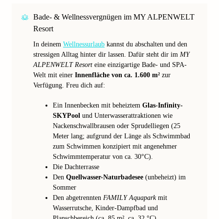
Bade- & Wellnessvergnügen im MY ALPENWELT
Resort
In deinem
Wellnessurlaub
kannst du abschalten und den
stressigen Alltag hinter dir lassen. Dafür steht dir im
MY
ALPENWELT Resort
eine einzigartige Bade- und SPA-
Welt mit einer
Innenfläche von ca. 1.600 m²
zur
Verfügung. Freu dich auf:
Ein Innenbecken mit beheiztem
Glas-Infinity-
SKYPool
und Unterwasserattraktionen wie
Nackenschwallbrausen oder Sprudelliegen (25
Meter lang; aufgrund der Länge als Schwimmbad
zum Schwimmen konzipiert mit angenehmer
Schwimmtemperatur von ca. 30°C).
Die Dachterrasse
Den
Quellwasser-Naturbadesee
(unbeheizt) im
Sommer
Den abgetrennten
FAMILY Aquapark
mit
Wasserrutsche, Kinder-Dampfbad und
Planschbereich (ca. 85 m², ca. 32 °C).