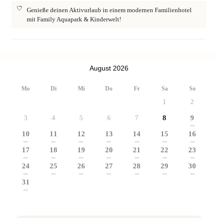
Genieße deinen Aktivurlaub in einem modernen Familienhotel
mit Family Aquapark & Kinderwelt!
August 2026
Mo
Di
Mi
Do
Fr
Sa
So
1
2
3
4
5
6
7
8
9
---
10
11
12
13
14
15
16
---
---
---
---
---
---
---
17
18
19
20
21
22
23
---
---
---
---
---
---
---
24
25
26
27
28
29
30
---
---
---
---
---
---
---
31
---