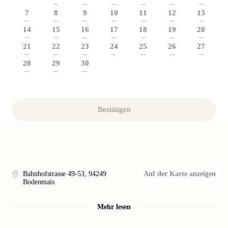
---
---
---
---
---
---
7
8
9
10
11
12
13
---
---
---
---
---
---
---
14
15
16
17
18
19
20
---
---
---
---
---
---
---
21
22
23
24
25
26
27
---
---
---
---
---
---
---
28
29
30
---
---
---
Bestätigen
Bahnhofstrasse 49-53
,
94249
Auf der Karte anzeigen
Bodenmais
Mehr lesen