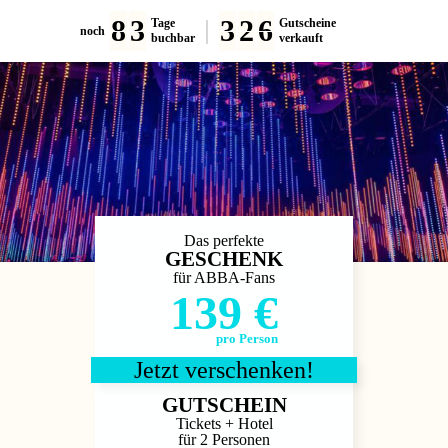
8
3
3
2
6
Tage
Gutscheine
noch
buchbar
verkauft
Das perfekte
GESCHENK
für ABBA-Fans
139 €
pro Person
Jetzt verschenken!
GUTSCHEIN
Tickets + Hotel
für 2 Personen