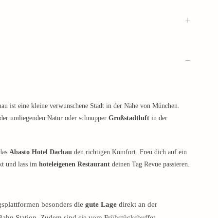
u ist eine kleine verwunschene Stadt in der Nähe von München.
n der umliegenden Natur oder schnupper
Großstadtluft
in der
 das
Abasto Hotel Dachau
den richtigen Komfort. Freu dich auf ein
rkt und lass im
hoteleigenen Restaurant
deinen Tag Revue passieren.
splattformen besonders die
gute Lage
direkt an der
-Bahn Station. Zudem sind sie vom Frühstücksbuffet