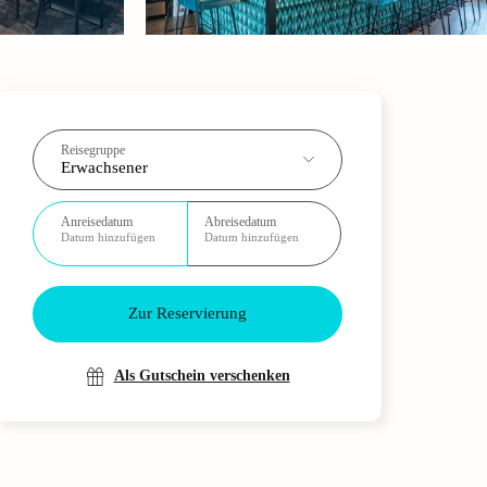
Reisegruppe
Erwachsener
Anreisedatum
Abreisedatum
Datum hinzufügen
Datum hinzufügen
Zur Reservierung
Als Gutschein verschenken