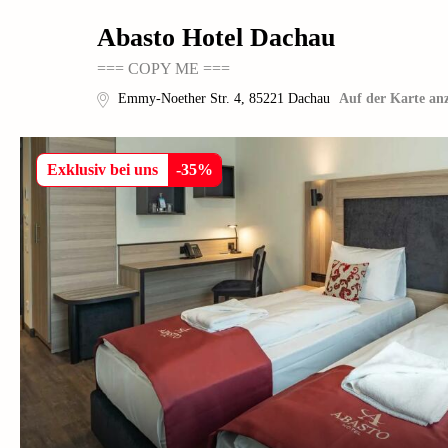
Abasto Hotel Dachau
=== COPY ME ===
Emmy-Noether Str. 4
,
85221
Dachau
Auf der Karte an
Exklusiv bei uns
-
35
%