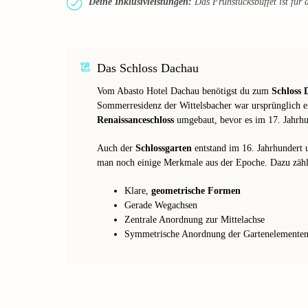
Deine Inklusivleistungen:
Das Frühstücksbuffet ist für d
Das Schloss Dachau
Vom Abasto Hotel Dachau benötigst du zum
Schloss
Sommerresidenz der Wittelsbacher war ursprünglich ei
Renaissanceschloss
umgebaut, bevor es im 17. Jahrh
Auch der
Schlossgarten
entstand im 16. Jahrhundert u
man noch einige Merkmale aus der Epoche. Dazu zähl
Klare,
geometrische Formen
Gerade Wegachsen
Zentrale Anordnung zur Mittelachse
Symmetrische Anordnung der Gartenelemente